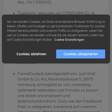
Abs. 1 lit. f DSGVO).
Typeform, gehostet von TYPEFORM S.L. in
Barcelona, Spanien, wird auf unserer Website
Wir verwenden Cookies, um Ihnen eine bessere Browser-Erfahrung zu
für Online-Formulare genutzt. Die
bieten, Inhalte und Anzeigen zu personalisieren, Funktionen für soziale
Datenverarbeitung basiert auf Art. 6 Abs. 1 lit. f
Medien bereitzustellen und unseren Traffic zu analysieren. Lesen Sie,
DSGVO für den Betrieb der Formulare oder auf
wie wir Cookies verwenden und wie Sie sie steuern können, indem Sie
auf Cookie-Einstellungen klicken.
Cookie Einstellungen
Art. 6 Abs. 1 lit. a DSGVO bei erteilter
Einwilligung, die jederzeit widerrufbar ist.
Datenschutzinformationen sind unter
Cookies ablehnen
Cookies akzeptieren
https://admin.typeform.com/to/dwk6gt
einsehbar.
FunnelCockpit, bereitgestellt von Just Viral
GmbH & Co. KG, Reinholdstrasse 5, 21073
Hamburg, ermöglicht es uns, marketing-
optimierte Webseiten und Funnels zu bauen
und dabei unkompliziert und
datenschutzkonform Tools wie den Facebook
Pixel zu integrieren, basierend auf unserem
Interesse an effektivem Marketing basierend